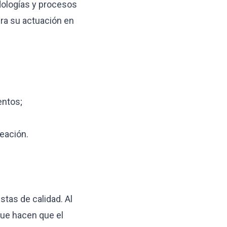
dologías y procesos
ura su actuación en
entos;
neación.
tas de calidad. Al
que hacen que el