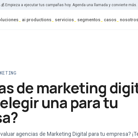
💰 Empieza a ejecutar tus campañas hoy. Agenda una llamada y convierte más.
oluciones
_
ai productions
_
servicios
_
segmentos
_
casos
_
nosotro
RKETING
s de marketing digit
legir una para tu
sa?
evaluar agencias de Marketing Digital para tu empresa? 