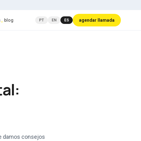
s
_
blog
agendar llamada
PT
EN
ES
al:
¡Te damos consejos