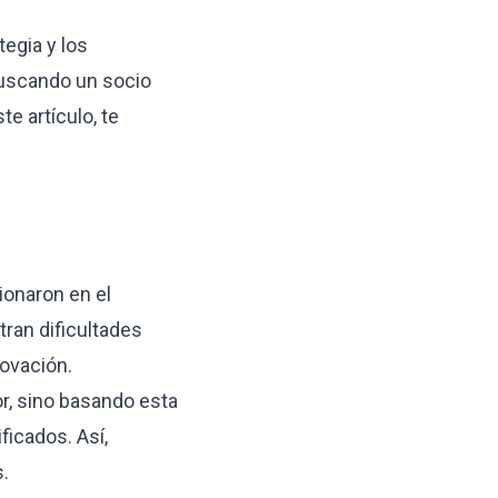
tegia y los
buscando un socio
e artículo, te
ionaron en el
ran dificultades
novación.
or, sino basando esta
ficados. Así,
s.