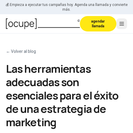
Saltar al contenido
💰 Empieza a ejecutar tus campañas hoy. Agenda una llamada y convierte
más.
agendar
llamada
←
Volver al blog
Las herramientas
adecuadas son
esenciales para el éxito
de una estrategia de
marketing