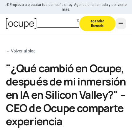
Saltar al contenido
💰 Empieza a ejecutar tus campañas hoy. Agenda una llamada y convierte
más.
agendar
llamada
←
Volver al blog
"¿Qué cambió en Ocupe,
después de mi inmersión
en IA en Silicon Valley?" –
CEO de Ocupe comparte
experiencia