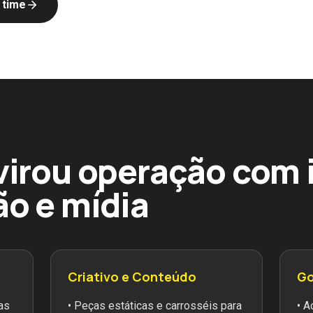
 time
 virou operação com
ão e mídia
Criativo e Conteúdo
Go
as
• Peças estáticas e carrosséis para
• 