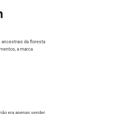
m
ancestrais da floresta
imentos, a marca
não era apenas vender,