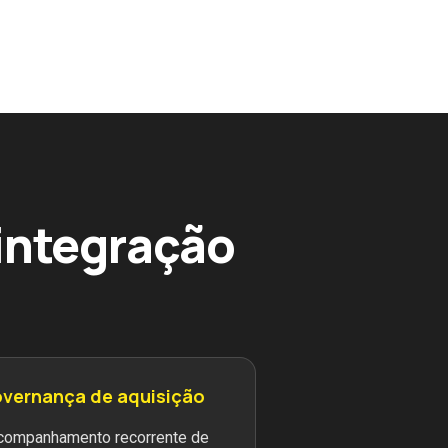
 integração
vernança de aquisição
Acompanhamento recorrente de