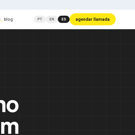
s
_
blog
agendar llamada
PT
EN
ES
mo
em