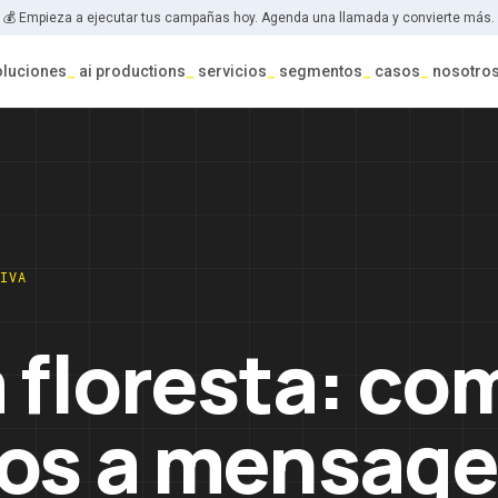
💰 Empieza a ejecutar tus campañas hoy. Agenda una llamada y convierte más.
oluciones
_
ai productions
_
servicios
_
segmentos
_
casos
_
nosotro
IVA
 floresta: co
mos a mensag