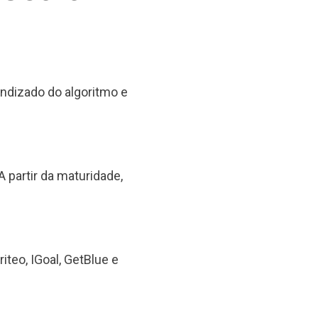
endizado do algoritmo e
partir da maturidade,
eo, IGoal, GetBlue e