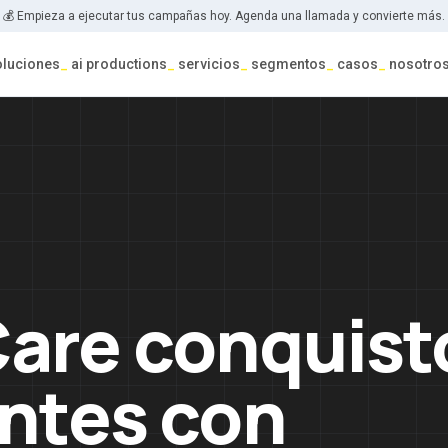
💰 Empieza a ejecutar tus campañas hoy. Agenda una llamada y convierte más.
oluciones
_
ai productions
_
servicios
_
segmentos
_
casos
_
nosotro
are conquist
entes con