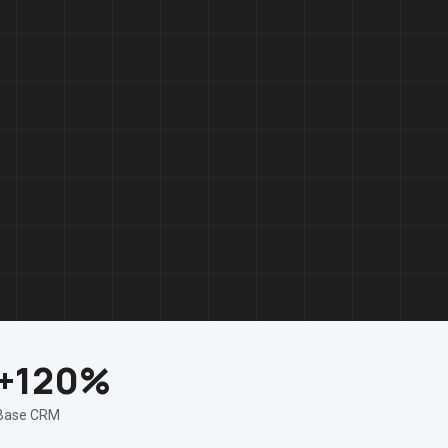
+120%
Base CRM