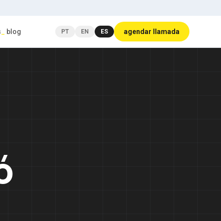
s
_
blog
agendar llamada
PT
EN
ES
ó