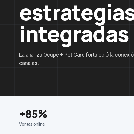
estrategias
integradas
La alianza Ocupe + Pet Care fortaleció la conexió
canales.
+85%
Ventas online