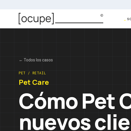
Saltar al contenido
_
s
← Todos los casos
PET / RETAIL
Pet Care
Cómo Pet C
nuevos cli