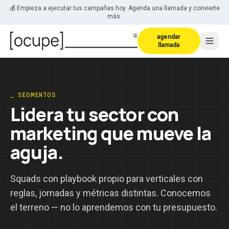
Saltar al contenido
💰 Empieza a ejecutar tus campañas hoy. Agenda una llamada y convierte
más.
agendar
llamada
_ SEGMENTOS
Lidera tu sector con
marketing que mueve la
aguja.
Squads con playbook propio para verticales con
reglas, jornadas y métricas distintas. Conocemos
el terreno — no lo aprendemos con tu presupuesto.