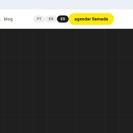
s
_
blog
agendar llamada
PT
EN
ES