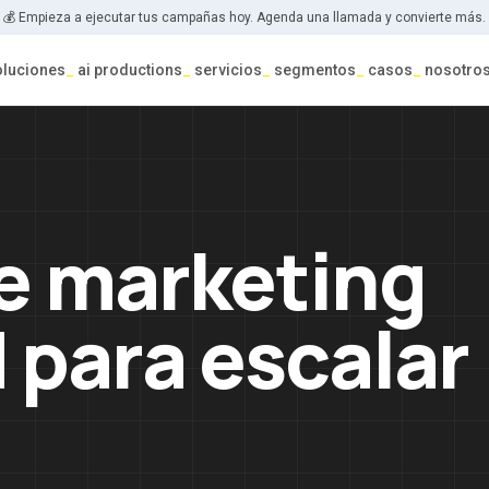
💰 Empieza a ejecutar tus campañas hoy. Agenda una llamada y convierte más.
oluciones
_
ai productions
_
servicios
_
segmentos
_
casos
_
nosotro
de marketing
para escalar