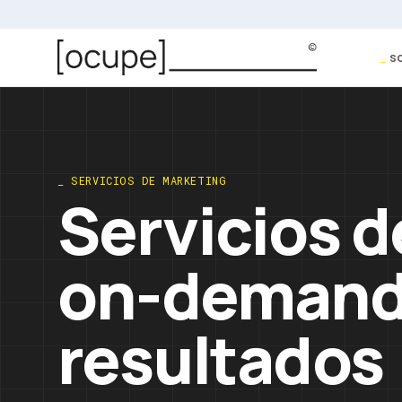
Saltar al contenido
_
s
_ SERVICIOS DE MARKETING
Servicios 
on-demand 
resultados