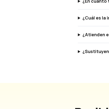
¿En cuánto 
¿Cuál es la
¿Atienden e
¿Sustituyen