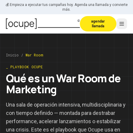
Saltar al contenido
💰 Empieza a ejecutar tus campañas hoy. Agenda una llamada y convierte
más.
agendar
llamada
Inicio
/
War Room
_ PLAYBOOK OCUPE
Qué es un War Room de
Marketing
Una sala de operación intensiva, multidisciplinaria y
con tiempo definido — montada para destrabar
performance, acelerar lanzamientos o estabilizar
una crisis. Este es el playbook que Ocupe usa en